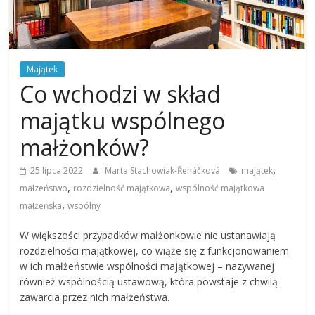
podział
majątku
wspólnego,
alimenty,
Majątek
władza
Co wchodzi w skład
rodzicielska
i
majątku wspólnego
kontakty
małżonków?
z
dziećmi.
,
25 lipca 2022
Marta Stachowiak-­Řeháčková
majątek
Serwis
,
,
małzeństwo
rozdzielność majątkowa
wspólność majątkowa
prowadzony
,
małżeńska
wspólny
przez
Stachowiak
W większości przypadków małżonkowie nie ustanawiają
Kancelaria
rozdzielności majątkowej, co wiąże się z funkcjonowaniem
Adwokacka.
w ich małżeństwie wspólności majątkowej – nazywanej
również wspólnością ustawową, która powstaje z chwilą
zawarcia przez nich małżeństwa.