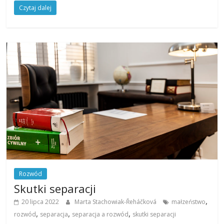
Czytaj dalej
Rozwód
Skutki separacji
,
20 lipca 2022
Marta Stachowiak-­Řeháčková
małzeństwo
,
,
,
rozwód
separacja
separacja a rozwód
skutki separacji