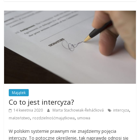
Majątek
Co to jest intercyza?
,
14 kwietnia 2020
Marta Stachowiak-­Řeháčková
intercyza
,
,
małzeństwo
rozdzielnośćmajątkowa
umowa
W polskim systemie prawnym nie znajdziemy pojęcia
intercyzy. To potoczne określenie, tak naprawdę odnosi się