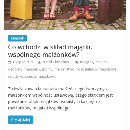
Majątek
Co wchodzi w skład majątku
wspólnego małżonków?
,
16 lipca 2020
Karol Chmieliński
majątek
majątek
,
,
,
,
osobisty
majątek wspólny
małzeństwo
rozdzielność majątkowa
,
skład
wspó;ność majątkowa
Z chwilą zawarcia związku małżeńskiego tworzymy z
małżonkiem wspólność ustawową, czego skutkiem jest
powstanie obok majątków osobistych każdego z
małżonków, majątku wspólnego.
Czytaj dalej