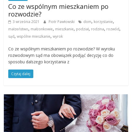
Co ze wspólnym mieszkaniem po
rozwodzie?
,
,
3 września 2021
Piotr Pawłowski
dom
korzystanie
,
,
,
,
,
,
małzeństwo
małżonkowie
mieszkanie
podział
rodzina
rozwód
,
,
sąd
wspólne mieszkanie
wyrok
Co ze wspólnym mieszkaniem po rozwodzie? W wyroku
rozwodowym sąd ma obowiązek podjąć decyzję co do
sposobu dalszego korzystania z
Czytaj dalej