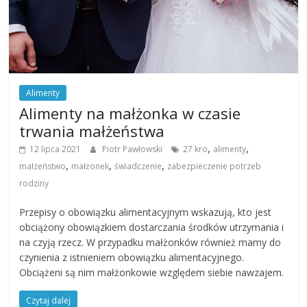
Alimenty
Alimenty na małżonka w czasie
trwania małżeństwa
,
,
12 lipca 2021
Piotr Pawłowski
27 kro
alimenty
,
,
,
małzeństwo
małżonek
świadczenie
zabezpieczenie potrzeb
rodziny
Przepisy o obowiązku alimentacyjnym wskazują, kto jest
obciążony obowiązkiem dostarczania środków utrzymania i
na czyją rzecz. W przypadku małżonków również mamy do
czynienia z istnieniem obowiązku alimentacyjnego.
Obciążeni są nim małżonkowie względem siebie nawzajem.
Czytaj dalej