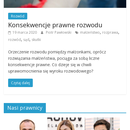
Rozwód
Konsekwencje prawne rozwodu
,
,
19 marca 2020
Piotr Pawłowski
małzeństwo
rozprawa
,
,
rozwód
sąd
skutki
Orzeczenie rozwodu pomiędzy małżonkami, oprócz
rozwiązania małżeństwa, pociąga za sobą liczne
konsekwencje prawne. Co dzieje się w chwili
uprawomocnienia się wyroku rozwodowego?
Czytaj dalej
Nasi prawnicy