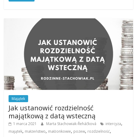
Majątek
Jak ustanowić rozdzielność
majątkową z datą wsteczną
,
1 marca 2021
Marta Stachowiak-­Řeháčková
intercyza
,
,
,
,
,
majątek
małzeństwo
małżonkowie
pozew
rozdzielność