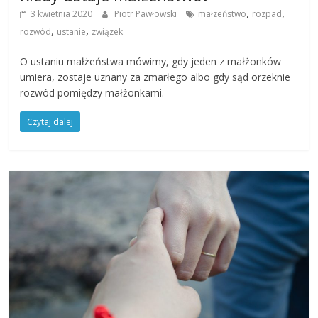
,
,
3 kwietnia 2020
Piotr Pawłowski
małzeństwo
rozpad
,
,
rozwód
ustanie
związek
O ustaniu małżeństwa mówimy, gdy jeden z małżonków
umiera, zostaje uznany za zmarłego albo gdy sąd orzeknie
rozwód pomiędzy małżonkami.
Czytaj dalej