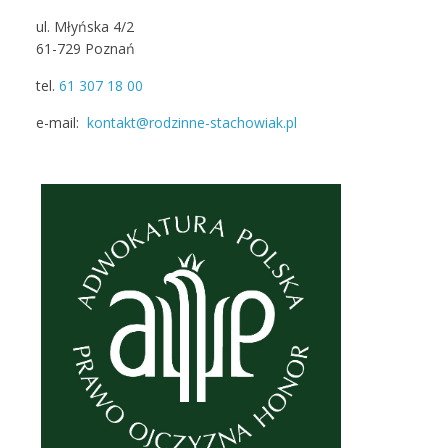
ul. Młyńska 4/2
61-729 Poznań
tel.
61 307 18 00
e-mail:
kontakt@rodzinne-stachowiak.pl