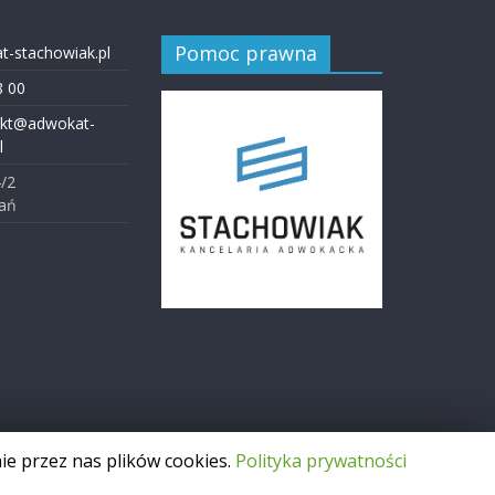
Pomoc prawna
-stachowiak.pl
8 00
akt@adwokat-
l
4/2
ań
ie przez nas plików cookies.
Polityka prywatności