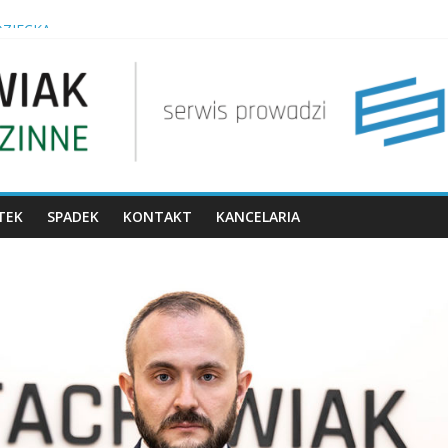
ZIECKA
howku?
zieckiem
ietnym małżonku?
TEK
SPADEK
KONTAKT
KANCELARIA