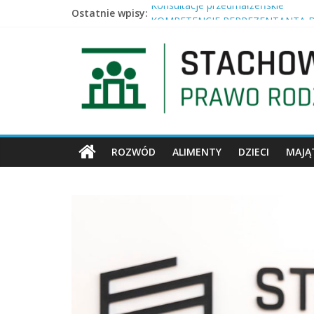
Ostatnie wpisy:
Konsultacje przedmałżeńskie
KOMPETENCJE REPREZENTANTA D
Po ilu latach można dochodzić zac
Zakaz utrzymywania kontaktów z d
Kto dziedziczy ustawowo po bezdz
ROZWÓD
ALIMENTY
DZIECI
MAJĄ