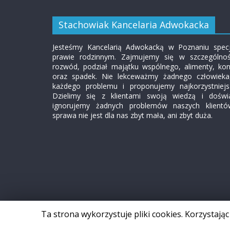
Stachowiak Kancelaria Adwokacka
Jesteśmy Kancelarią Adwokacką w Poznaniu specj
prawie rodzinnym. Zajmujemy się w szczególno
rozwód, podział majątku wspólnego, alimenty, kon
oraz spadek. Nie lekceważmy żadnego człowieka
każdego problemu i proponujemy najkorzystniejs
Dzielimy się z klientami swoją wiedzą i doświ
ignorujemy żadnych problemów naszych klient
sprawa nie jest dla nas zbyt mała, ani zbyt duża.
Prawa autorskie © 2026
Stachowiak Prawo Rodzinne
Ta strona wykorzystuje pliki cookies. Korzystaj
Szablon: ColorMag opracowany przez
ThemeGrill
. W