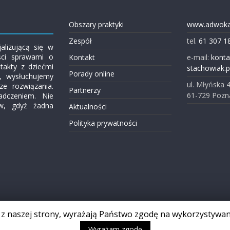
Obszary praktyki
www.adwokat
Zespół
tel.
61 307 1
alizującą się w
ści sprawami o
Kontakt
e-mail:
kont
takty z dziećmi
stachowiak.p
Porady online
, wysłuchujemy
ul. Młyńska 
ze rozwiązania.
Partnerzy
61-729 Pozn
adczeniem. Nie
ów, gdyż żadna
Aktualności
Polityka prywatności
. Wszystkie prawa zastrzeżone.
ąc z naszej strony, wyrażają Państwo zgodę na wykorzystywan
spierane przez
WordPress
Wyrażam zgodę