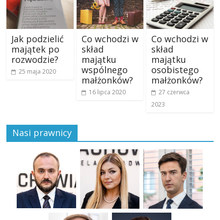
Jak podzielić
Co wchodzi w
Co wchodzi w
majątek po
skład
skład
rozwodzie?
majątku
majątku
wspólnego
osobistego
25 maja 2020
małżonków?
małżonków?
16 lipca 2020
27 czerwca
2023
Nasi prawnicy