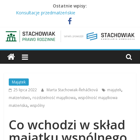
Ostatnie wpisy:
Konsultacje przedmałżeńskie
KOMPETENCJE REPREZENTANTA DZIECKA
Po ilu latach można dochodzić zachowku?
Zakaz utrzymywania kontaktów z dzieckiem
Kto dziedziczy ustawowo po bezdzietnym małżonku?
Majątek
,
25 lipca 2022
Marta Stachowiak-­Řeháčková
majątek
,
,
małzeństwo
rozdzielność majątkowa
wspólność majątkowa
,
małżeńska
wspólny
Co wchodzi w skład
majątku wspólnego