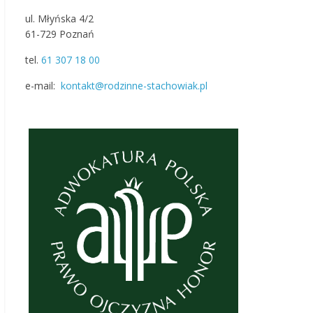
ul. Młyńska 4/2
61-729 Poznań
tel.
61 307 18 00
e-mail:
kontakt@rodzinne-stachowiak.pl