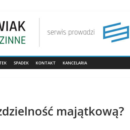
ZIECKA
howku?
zieckiem
ietnym małżonku?
TEK
SPADEK
KONTAKT
KANCELARIA
zdzielność majątkową?