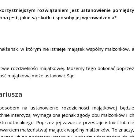
korzystniejszym rozwiązaniem jest ustanowienie pomiędzy
a jest, jakie są skutki i sposoby jej wprowadzenia?
ałżeński w którym nie istnieje majątek wspólny małżonków, a
twie rozdzielności majątkowej. Możemy tego dokonać poprzez
ność majątkową może ustanowić Sąd.
ariusza
posobem na ustanowienie rozdzielności majątkowej będzie
nie intercyzą. Wymaga ona jednak zgody obu małżonków i ich
u notarialnego. Poprzez jej zawarcie przestaje istnieć lub nie
zawarciem małżeństwa) majątek wspólny małżonków. To znaczy,
przed lub po podpisaniu intercyzy, wchodzi odpowiednio do ich