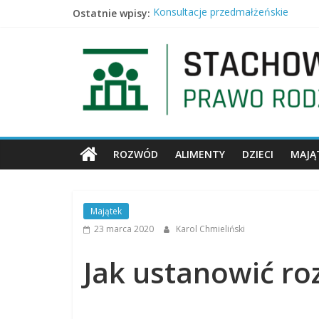
Ostatnie wpisy:
Konsultacje przedmałżeńskie
KOMPETENCJE REPREZENTANTA D
Po ilu latach można dochodzić zac
Zakaz utrzymywania kontaktów z d
Kto dziedziczy ustawowo po bezdz
ROZWÓD
ALIMENTY
DZIECI
MAJĄ
Majątek
23 marca 2020
Karol Chmieliński
Jak ustanowić ro