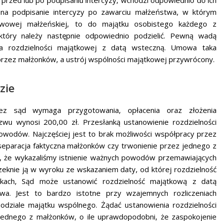
ę na podpisanie intercyzy po zawarciu małżeństwa, w którym
tawowej małżeńskiej, to do majątku osobistego każdego z
tóry należy następnie odpowiednio podzielić. Pewną wadą
ia rozdzielności majątkowej z datą wsteczną. Umowa taka
 przez małżonków, a ustrój wspólności majątkowej przywrócony.
zie
rzez sąd wymaga przygotowania, opłacenia oraz złożenia
wu wynosi 200,00 zł. Przesłanką ustanowienie rozdzielności
owodów. Najczęściej jest to brak możliwości współpracy przez
eparacja faktyczna małżonków czy trwonienie przez jednego z
a, że wykazaliśmy istnienie ważnych powodów przemawiających
zeknie ją w wyroku ze wskazaniem daty, od której rozdzielność
kach, Sąd może ustanowić rozdzielność majątkową z datą
wa. Jest to bardzo istotne przy wzajemnych rozliczeniach
dziale majątku wspólnego. Żądać ustanowienia rozdzielności
jednego z małżonków, o ile uprawdopodobni, że zaspokojenie