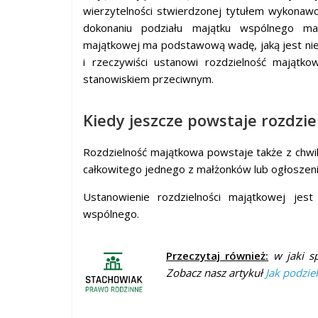
wierzytelności stwierdzonej tytułem wykonawc
dokonaniu podziału majątku wspólnego mał
majątkowej ma podstawową wadę, jaką jest nie
i rzeczywiści ustanowi rozdzielność majątk
stanowiskiem przeciwnym.
Kiedy jeszcze powstaje rozdzi
Rozdzielność majątkowa powstaje także z chwil
całkowitego jednego z małżonków lub ogłoszeni
Ustanowienie rozdzielności majątkowej jes
wspólnego.
Przeczytaj równ
ież
:
w jaki s
Zobacz nasz artykuł
Jak podzie